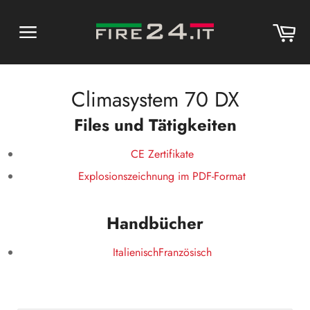
Direkt
zum
Wa
Inhalt
Seitennavigation
Climasystem 70 DX
Files und Tätigkeiten
CE Zertifikate
Explosionszeichnung im PDF-Format
Handbücher
Italienisch
Französisch