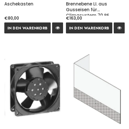
Aschekasten
Brennebene LI. aus
Gusseisen für
Climasystem 70 RE.
€80,00
€163,00
IN DEN WARENKORB
IN DEN WARENKORB