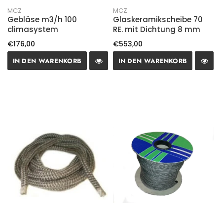
MCZ
MCZ
Gebläse m3/h 100
Glaskeramikscheibe 70
climasystem
RE. mit Dichtung 8 mm
€176,00
€553,00
IN DEN WARENKORB
IN DEN WARENKORB