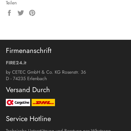
Teilen
Auf
Auf
Auf
Facebook
Twitter
Pinterest
teilen
twittern
pinnen
Firmenanschrift
FIRE24.it
by CETEC GmbH & Co. KG Rosenstr. 36
D - 74235 Erlenbach
Versand Durch
Service Hotline
Technische Unterstützung und Beratung per Whatsapp