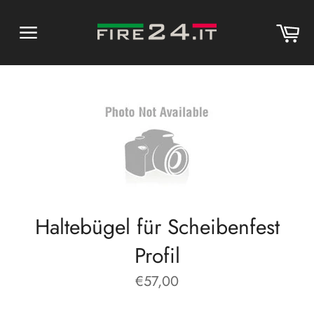
Direkt
zum
Wa
Inhalt
Seitennavigation
Haltebügel für Scheibenfest
Profil
Normaler
€57,00
Preis