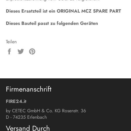
Dieses Ersatzteil ist ein ORIGINAL MCZ SPARE PART
Dieses Bauteil passt zu folgenden Geräten
Teilen
Auf
Auf
Auf
Facebook
Twitter
Pinterest
teilen
twittern
pinnen
Firmenanschrift
FIRE24.it
by CETEC GmbH & Co. KG Rosenstr. 36
D - 74235 Erlenbach
Versand Durch