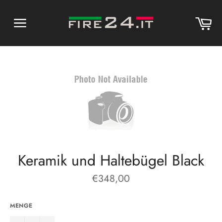
Direkt
zum
Wa
Inhalt
Seitennavigation
Keramik und Haltebügel Black
Normaler
€348,00
Preis
MENGE