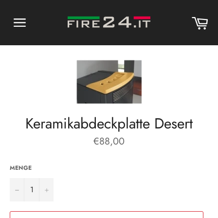
Direkt
zum
Wa
Inhalt
Seitennavigation
Keramikabdeckplatte Desert
Normaler
€88,00
Preis
MENGE
−
+