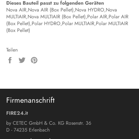
Dieses Bauteil passt zu folgenden Geräten
Nova AIR,Nova AIR (Box Pellet),Nova HYDRO,Nova
MULTIAIR,Nova MULTIAIR (Box Pellet),Polar AIR,Polar AIR
(Box Pellet),Polar HYDRO,Polar MULTIAIR,Polar MULTIAIR
(Box Pellet)
Teilen
Auf
Auf
Auf
Facebook
Twitter
Pinterest
teilen
twittern
pinnen
Firmenanschrift
FIRE24.it
by CETEC GmbH & Co. KG Rosenstr. 36
D - 74235 Erlenbach