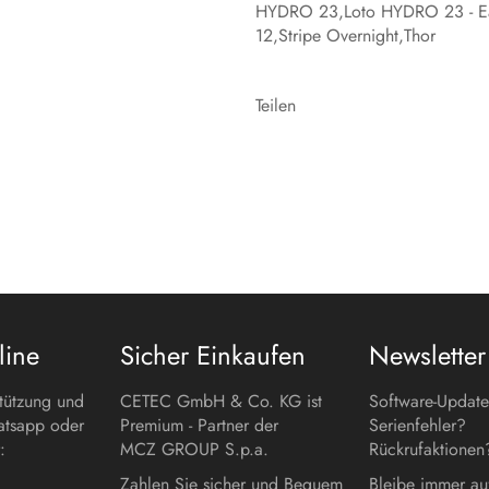
HYDRO 23,Loto HYDRO 23 - E
12,Stripe Overnight,Thor
Teilen
line
Sicher Einkaufen
Newsletter
stützung und
CETEC GmbH & Co. KG ist
Software-Updat
atsapp oder
Premium - Partner der
Serienfehler?
:
MCZ GROUP S.p.a.
Rückrufaktionen
Zahlen Sie sicher und Bequem
Bleibe immer au