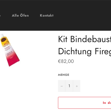
e
Alle Öfen
Kontakt
Kit Bindebaus
Dichtung Fire
Normaler
€82,00
Preis
MENGE
−
+
In 