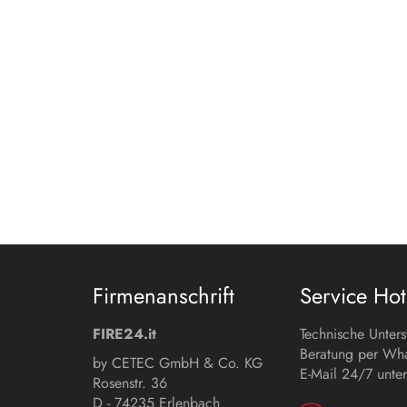
Firmenanschrift
Service Hot
FIRE24.it
Technische Unter
Beratung per Wh
by CETEC GmbH & Co. KG
E-Mail 24/7 unter
Rosenstr. 36
D - 74235 Erlenbach