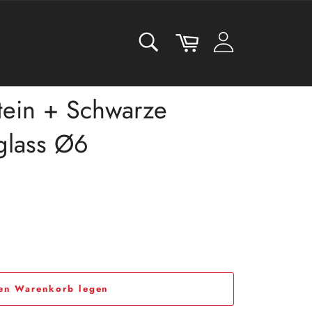
SUCHEN
Warenkorb
Suchen
tein + Schwarze
glass Ø6
den Warenkorb legen