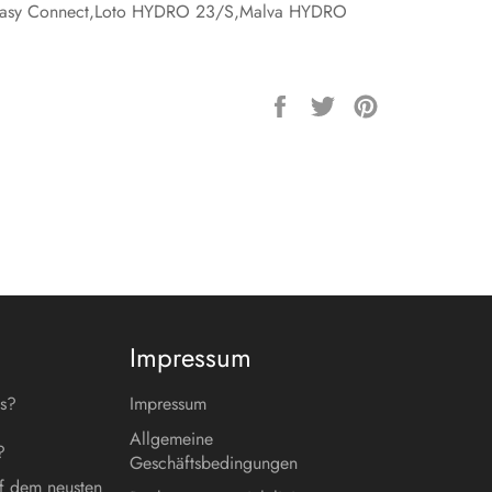
asy Connect,Loto HYDRO 23/S,Malva HYDRO
Auf
Auf
Auf
Facebook
Twitter
Pinterest
teilen
twittern
pinnen
Impressum
es?
Impressum
Allgemeine
?
Geschäftsbedingungen
f dem neusten