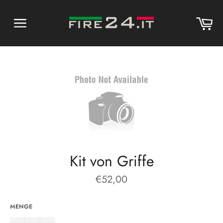
Direkt
zum
Wa
Inhalt
Seitennavigation
Kit von Griffe
Normaler
€52,00
Preis
MENGE