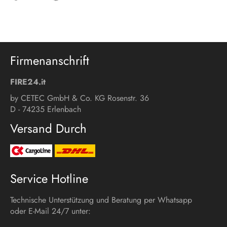
Facebook
Twitter
Pinterest
teilen
twittern
pinnen
Firmenanschrift
FIRE24.it
by CETEC GmbH & Co. KG Rosenstr. 36
D - 74235 Erlenbach
Versand Durch
Service Hotline
Technische Unterstützung und Beratung per Whatsapp
oder E-Mail 24/7 unter: