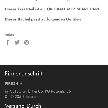
Dieses Ersatzteil ist ein ORIGINAL MCZ SPARE PART
Dieses Bauteil passt zu folgenden Geräten
Teilen
Auf
Auf
Auf
Facebook
Twitter
Pinterest
teilen
twittern
pinnen
Firmenanschrift
FIRE24.it
by CETEC GmbH & Co. KG Rosenstr. 36
D - 74235 Erlenbach
Versand Durch