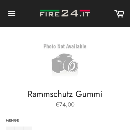
Direkt
zum
Wa
Inhalt
Seitennavigation
Rammschutz Gummi
Normaler
€74,00
Preis
MENGE