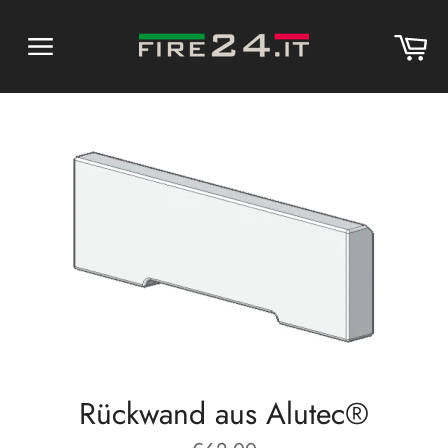
Direkt
zum
Wa
Inhalt
Seitennavigation
Rückwand aus Alutec®
Normaler