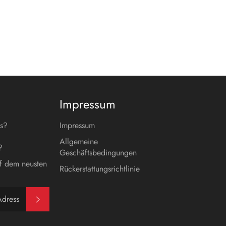
teilen
twittern
pinnen
Impressum
es?
Impressum
Allgemeine
?
Geschäftsbedingungen
f dem neusten
Rückerstattungsrichtlinie
Abonnieren