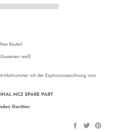
tes Bauteil
Gusseisen weiß
 Artikelnummer mit der Explosionszeichnung vom
ORIGINAL MCZ SPARE PART
genden Geräten
Auf
Auf
Auf
Facebook
Twitter
Pinterest