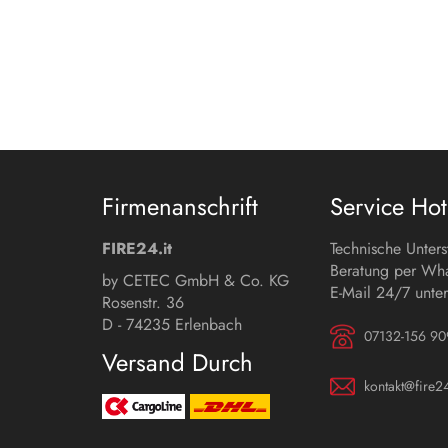
Firmenanschrift
Service Hot
FIRE24.it
Technische Unter
Beratung per Wh
by CETEC GmbH & Co. KG
E-Mail 24/7 unter
Rosenstr. 36
D - 74235 Erlenbach
07132-156 90
Versand Durch
kontakt@fire24