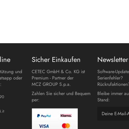
line
Sicher Einkaufen
Newsletter
stützung und
CETEC GmbH & Co. KG ist
Software-Updat
atsapp oder
Premium - Partner der
Serienfehler?
:
MCZ GROUP S.p.a.
Rückrufaktionen
Zahlen Sie sicher und Bequem
Bleibe immer au
90
per:
Stand:
.it