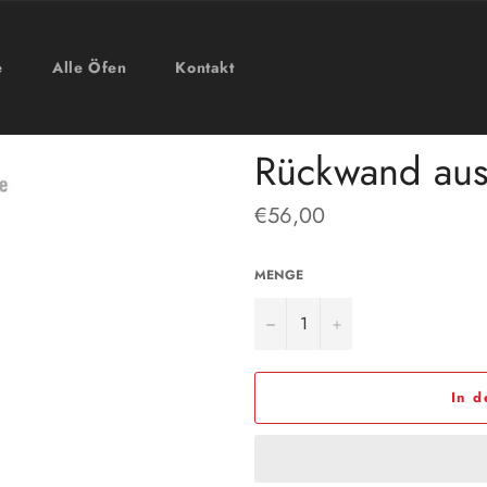
e
Alle Öfen
Kontakt
Rückwand aus
Normaler
€56,00
Preis
MENGE
−
+
In 