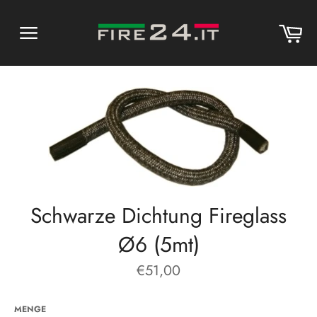
Direkt
zum
Wa
Inhalt
Seitennavigation
Schwarze Dichtung Fireglass
Ø6 (5mt)
Normaler
€51,00
Preis
MENGE