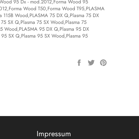
Wood 95 Dx - mod.2012,Forma Wood 95
2012,Forma Wood T50,Forma Wood T95,PLASMA
ma 115B Wood,PLASMA 75 DX Q,Plasma 75 DX
5 SX Q,Plasma 75 SX Wood,Plasma 75
5 Wood,PLASMA 95 DX Q,Plasma 95 DX
5 SX Q,Plasma 95 SX Wood,Plasma 95
Auf
Auf
Auf
Facebook
Twitter
Pinterest
teilen
twittern
pinnen
Impressum