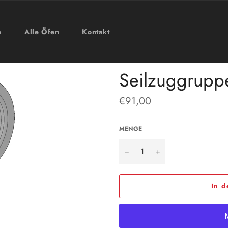
e
Alle Öfen
Kontakt
Seilzuggrupp
Normaler
€91,00
Preis
MENGE
−
+
In 