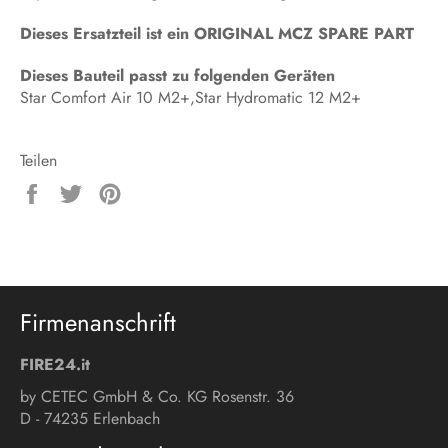
Dieses Ersatzteil ist ein ORIGINAL MCZ SPARE PART
Dieses Bauteil passt zu folgenden Geräten
Star Comfort Air 10 M2+,Star Hydromatic 12 M2+
Teilen
Auf
Auf
Auf
Facebook
Twitter
Pinterest
teilen
twittern
pinnen
Firmenanschrift
FIRE24.it
by CETEC GmbH & Co. KG Rosenstr. 36
D - 74235 Erlenbach