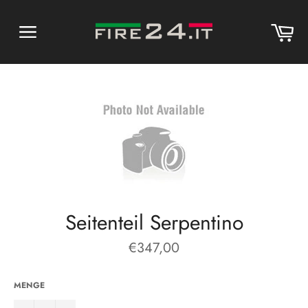
Direkt
zum
Wa
Inhalt
Seitennavigation
Seitenteil Serpentino
Normaler
€347,00
Preis
MENGE