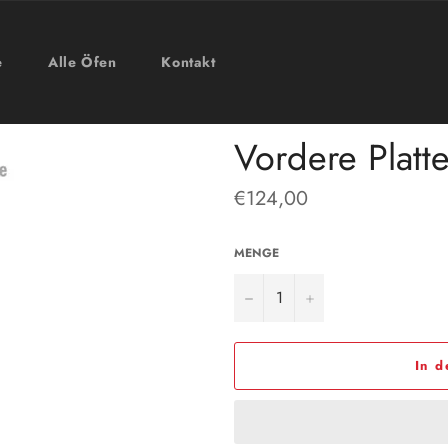
e
Alle Öfen
Kontakt
Vordere Platt
Normaler
€124,00
Preis
MENGE
−
+
In 