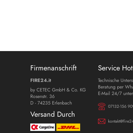
Firmenanschrift
Service Hot
FIRE24.it
Technische Unter
Beratung per Wh
by CETEC GmbH & Co. KG
E-Mail 24/7 unter
Rosenstr. 36
D - 74235 Erlenbach
07132-156 90
Versand Durch
kontakt@fire24