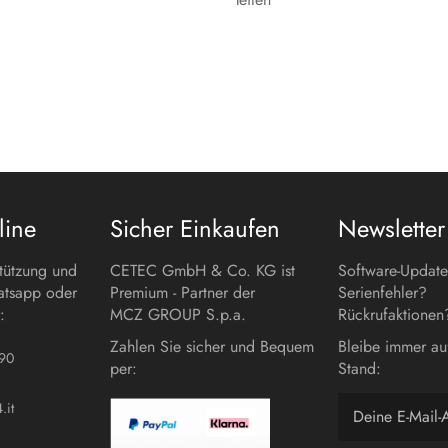
line
Sicher Einkaufen
Newsletter
stützung und
CETEC GmbH & Co. KG ist
Software-Updat
atsapp oder
Premium - Partner der
Serienfehler?
:
MCZ GROUP S.p.a.
Rückrufaktionen
Zahlen Sie sicher und Bequem
Bleibe immer au
90
per:
Stand:
.it