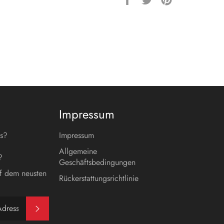
Facebook
Twitter
Pinterest
teilen
twittern
pinnen
Impressum
es?
Impressum
Allgemeine
?
Geschäftsbedingungen
f dem neusten
Rückerstattungsrichtlinie
Abonnieren